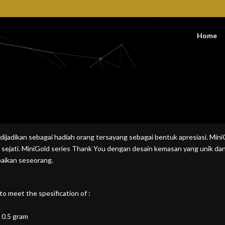
Home
045
dijadikan sebagai hadiah orang tersayang sebagai bentuk apresiasi. Mini
 sejati. MiniGold series Thank You dengan desain kemasan yang unik da
baikan seseorang.
to meet the spesification of :
 0.5 gram