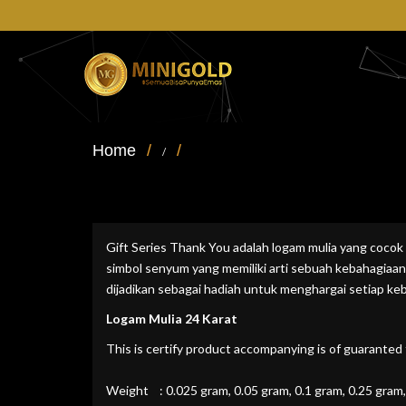
Skip
to
main
content
Home
/
/
Custom Product MiniGold R2
Gift Series Thank You adalah logam mulia yang cocok 
simbol senyum yang memiliki arti sebuah kebahagiaan
dijadikan sebagai hadiah untuk menghargai setiap ke
Logam Mulia 24 Karat
This is certify product accompanying is of guaranted 
Weight : 0.025 gram, 0.05 gram, 0.1 gram, 0.25 gram,