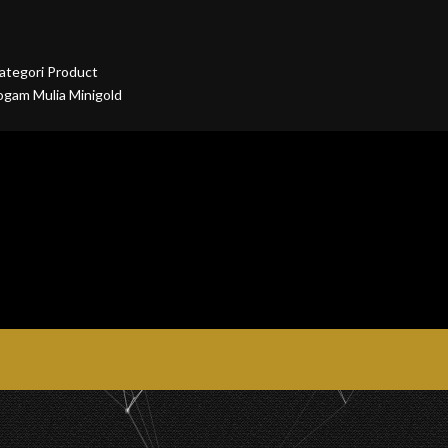
ategori Product
ogam Mulia Minigold